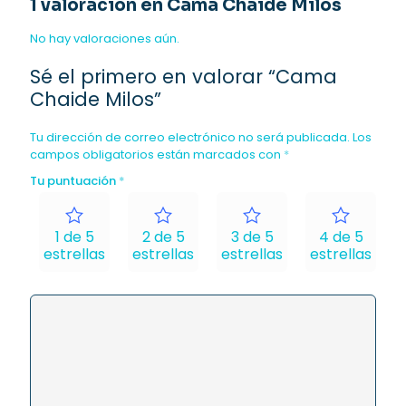
1 valoración en
Cama Chaide Milos
No hay valoraciones aún.
Sé el primero en valorar “Cama
Chaide Milos”
Tu dirección de correo electrónico no será publicada.
Los
campos obligatorios están marcados con
*
Tu puntuación
*
1 de 5
2 de 5
3 de 5
4 de 5
estrellas
estrellas
estrellas
estrellas
e