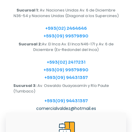
Sucursal 1:
Av. Naciones Unidas Av. 6 de Diciembre
N36-54 y Naciones Unidas (Diagonal a los Supercines)
+593(02) 2464646
+593(09) 99579890
Sucursal 2:
Av. El Inca Av. El Inca N46-171 y Av. 6 de
Diciembre (Ex-Redondel del Inca)
+593(02) 2417231
+593(09) 99579890
+593(09) 94431357
Sucursal 3:
Av. Oswaldo Guayasamín y Río Paute
(Tumbaco)
+593(09) 94431357
comercialvaldez@hotmail.es
Horarios
LUNES-SÁBADO