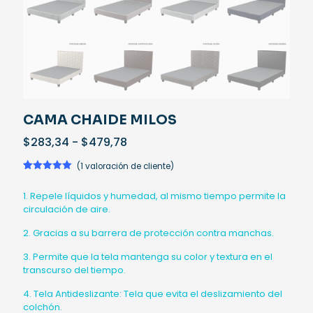
CAMA CHAIDE MILOS
Rango
$
283,34
-
$
479,78
de
precios:
(
1
valoración de cliente)
desde
Valorado
1
5.00
sobre
$283,34
1. Repele líquidos y humedad, al mismo tiempo permite la
5 basado
hasta
en
circulación de aire.
puntuación
$479,78
de cliente
2. Gracias a su barrera de protección contra manchas.
3. Permite que la tela mantenga su color y textura en el
transcurso del tiempo.
4. Tela Antideslizante: Tela que evita el deslizamiento del
colchón.