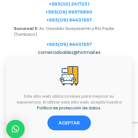
+593(02) 2417231
+593(09) 99579890
+593(09) 94431357
Sucursal 3:
Av. Oswaldo Guayasamín y Río Paute
(Tumbaco)
+593(09) 94431357
comercialvaldez@hotmail.es
Horarios
LUNES-SÁBADO
9:00AM - 6:30PM
Este sitio web utiliza cookies para mejorar su
experiencia. Al utilizar este sitio web, acepta nuestra
Política de protección de datos
.
Términos y condiciones
Politica de privacidad
ACEPTAR
0
0