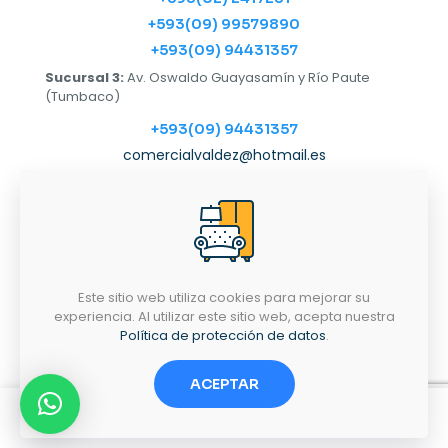
+593(09) 99579890
+593(09) 94431357
Sucursal 3:
Av. Oswaldo Guayasamín y Río Paute
(Tumbaco)
+593(09) 94431357
comercialvaldez@hotmail.es
Horarios
LUNES-SÁBADO
9:00AM - 6:30PM
Este sitio web utiliza cookies para mejorar su
experiencia. Al utilizar este sitio web, acepta nuestra
Política de protección de datos
.
Términos y condiciones
Politica de privacidad
ACEPTAR
0
0