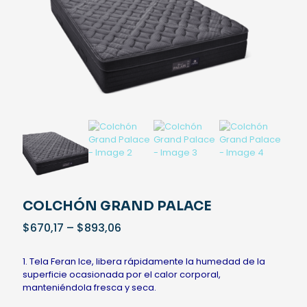
COLCHÓN GRAND PALACE
Price
$
670,17
–
$
893,06
range:
$670,17
1. Tela Feran Ice, libera rápidamente la humedad de la
through
superficie ocasionada por el calor corporal,
$893,06
manteniéndola fresca y seca.