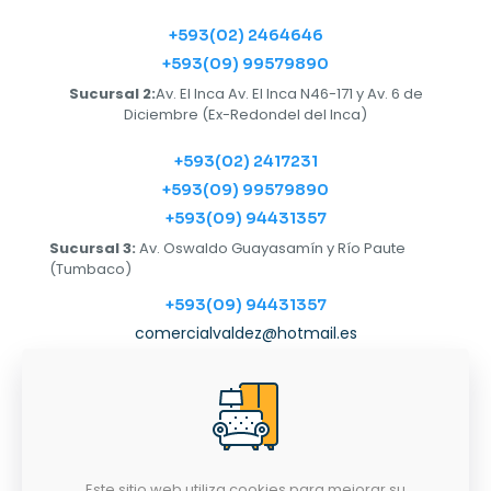
+593(02) 2464646
+593(09) 99579890
Sucursal 2:
Av. El Inca Av. El Inca N46-171 y Av. 6 de
Diciembre (Ex-Redondel del Inca)
+593(02) 2417231
+593(09) 99579890
+593(09) 94431357
Sucursal 3:
Av. Oswaldo Guayasamín y Río Paute
(Tumbaco)
+593(09) 94431357
comercialvaldez@hotmail.es
Horarios
LUNES-SÁBADO
9:00AM - 6:30PM
Este sitio web utiliza cookies para mejorar su