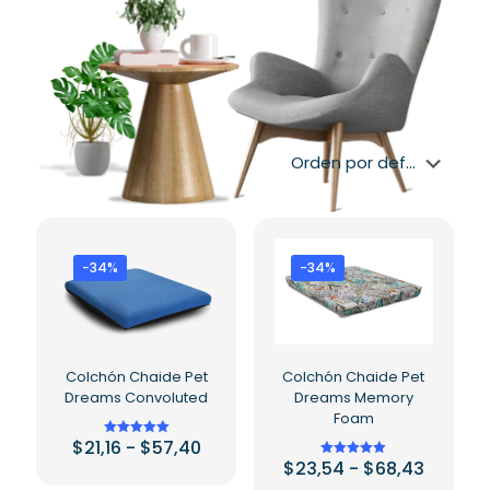
-34%
-34%
Colchón Chaide Pet
Colchón Chaide Pet
Dreams Convoluted
Dreams Memory
Foam
Rango
$
21,16
-
$
57,40
Valorado en
5.00
de
Rango
$
23,54
-
$
68,43
Valorado en
de 5
Este
precios:
5.00
de
de 5