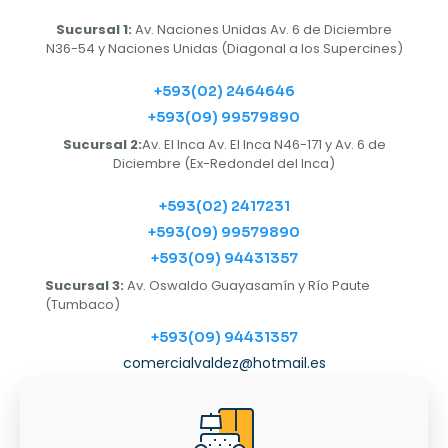
Sucursal 1:
Av. Naciones Unidas Av. 6 de Diciembre
N36-54 y Naciones Unidas (Diagonal a los Supercines)
+593(02) 2464646
+593(09) 99579890
Sucursal 2:
Av. El Inca Av. El Inca N46-171 y Av. 6 de
Diciembre (Ex-Redondel del Inca)
+593(02) 2417231
+593(09) 99579890
+593(09) 94431357
Sucursal 3:
Av. Oswaldo Guayasamín y Río Paute
(Tumbaco)
+593(09) 94431357
comercialvaldez@hotmail.es
Horarios
LUNES-SÁBADO