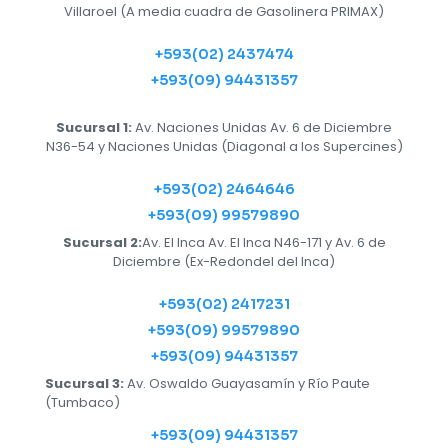
Villaroel (A media cuadra de Gasolinera PRIMAX)
+593(02) 2437474
+593(09) 94431357
Sucursal 1:
Av. Naciones Unidas Av. 6 de Diciembre
N36-54 y Naciones Unidas (Diagonal a los Supercines)
+593(02) 2464646
+593(09) 99579890
Sucursal 2:
Av. El Inca Av. El Inca N46-171 y Av. 6 de
Diciembre (Ex-Redondel del Inca)
+593(02) 2417231
+593(09) 99579890
+593(09) 94431357
Sucursal 3:
Av. Oswaldo Guayasamín y Río Paute
(Tumbaco)
+593(09) 94431357