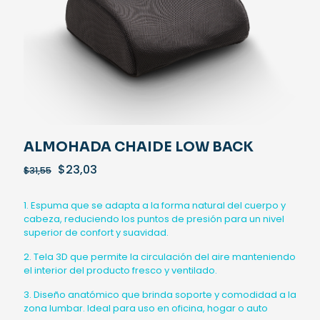
ALMOHADA CHAIDE LOW BACK
El
El
$
23,03
$
31,55
precio
precio
original
actual
1. Espuma que se adapta a la forma natural del cuerpo y
era:
es:
cabeza, reduciendo los puntos de presión para un nivel
$31,55.
$23,03.
superior de confort y suavidad.
2. Tela 3D que permite la circulación del aire manteniendo
el interior del producto fresco y ventilado.
3. Diseño anatómico que brinda soporte y comodidad a la
zona lumbar. Ideal para uso en oficina, hogar o auto