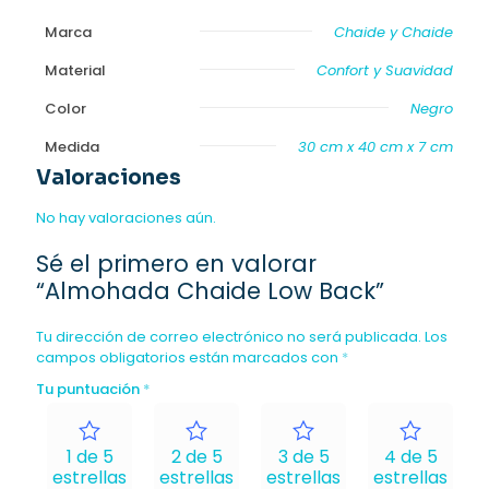
Marca
Chaide y Chaide
Material
Confort y Suavidad
Color
Negro
Medida
30 cm x 40 cm x 7 cm
Valoraciones
No hay valoraciones aún.
Sé el primero en valorar
“Almohada Chaide Low Back”
Tu dirección de correo electrónico no será publicada.
Los
campos obligatorios están marcados con
*
Tu puntuación
*
1 de 5
2 de 5
3 de 5
4 de 5
estrellas
estrellas
estrellas
estrellas
e