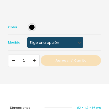
Color
Medida
Almohada
Agregar al Carrito
Chaide
Low
Back
cantidad
Dimensiones
62 × 42 × 14 cm