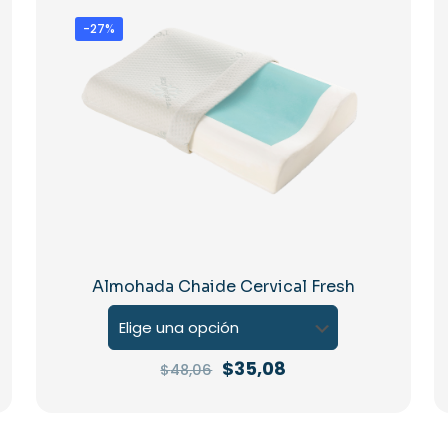
-27%
Almohada Chaide Cervical Fresh
El
El
$
35,08
$
48,06
precio
precio
Este
original
actual
producto
era:
es:
tiene