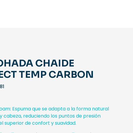
OHADA CHAIDE
ECT TEMP CARBON
El
81
io
precio
inal
actual
es:
foam: Espuma que se adapta a la forma natural
04.
$35,81.
y cabeza, reduciendo los puntos de presión
el superior de confort y suavidad.