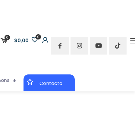
0
0
$0,00
mons
Contacto