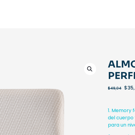
ALM
PERF
El
$
35,
$
49,04
prec
orig
era:
1. Memory 
$49,
del cuerpo 
para un niv