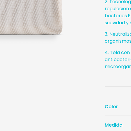
2. Tecnolo
regulación 
bacterias.
suavidad y 
3. Neutraliz
organismo
4. Tela con
antibacteri
microorgan
Color
Medida