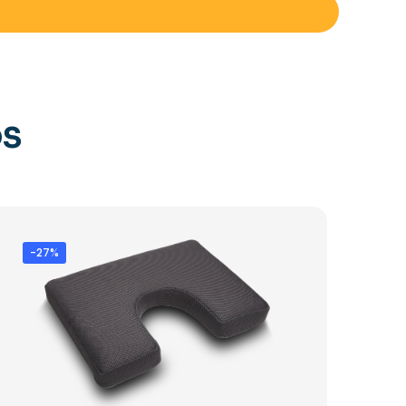
OS
-27%