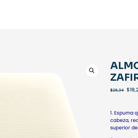
ALM
ZAFI
El
$
19,
$
26,34
prec
orig
era:
1. Espuma q
$26,
cabeza, red
superior de