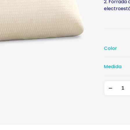
2. Forrada 
electroestá
Color
Medida
Almohada
Chaide
Zafiro
MF
cantidad