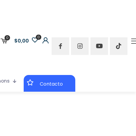
0
0
$0,00
mons
Contacto