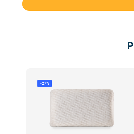
P
-27%