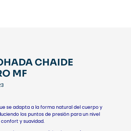
OHADA CHAIDE
RO MF
El
23
io
precio
inal
actual
es:
ue se adapta a la forma natural del cuerpo y
34.
$19,23.
uciendo los puntos de presión para un nivel
 confort y suavidad.