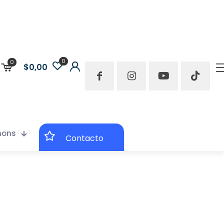
0
0
$0,00
mons
Contacto