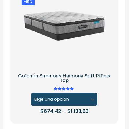
-15%
Colchón Simmons Harmony Soft Pillow
Top
Valorado en
5.00
de 5
Rango
$
674,42
-
$
1.133,63
de
Este
precios:
producto