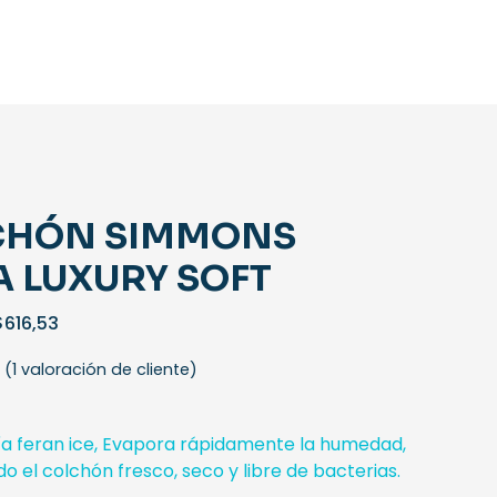
CHÓN SIMMONS
A LUXURY SOFT
Rango
$
616,53
de
(
1
valoración de cliente)
precios:
desde
$426,53
ía feran ice, Evapora rápidamente la humedad,
hasta
 el colchón fresco, seco y libre de bacterias.
$616,53