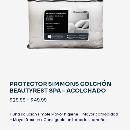
PROTECTOR SIMMONS COLCHÓN
BEAUTYREST SPA – ACOLCHADO
Rango
$
29,99
-
$
49,99
de
precios:
1. Una solución simple.Mayor higiene – Mayor comodidad
desde
– Mayor frescura. Consíguela en todos los tamaños.
$29,99
hasta