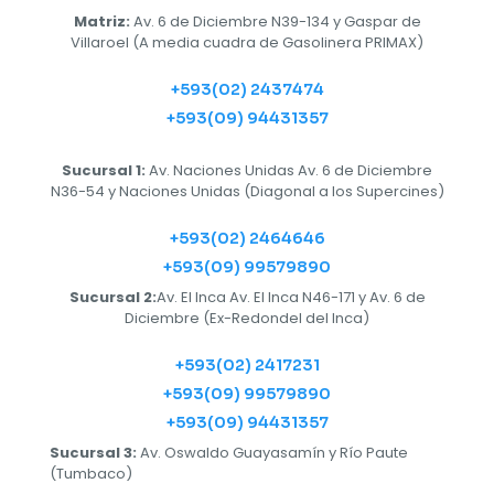
Matriz:
Av. 6 de Diciembre N39-134 y Gaspar de
Villaroel (A media cuadra de Gasolinera PRIMAX)
+593(02) 2437474
+593(09) 94431357
Sucursal 1:
Av. Naciones Unidas Av. 6 de Diciembre
N36-54 y Naciones Unidas (Diagonal a los Supercines)
+593(02) 2464646
+593(09) 99579890
Sucursal 2:
Av. El Inca Av. El Inca N46-171 y Av. 6 de
Diciembre (Ex-Redondel del Inca)
+593(02) 2417231
+593(09) 99579890
+593(09) 94431357
Sucursal 3:
Av. Oswaldo Guayasamín y Río Paute
(Tumbaco)