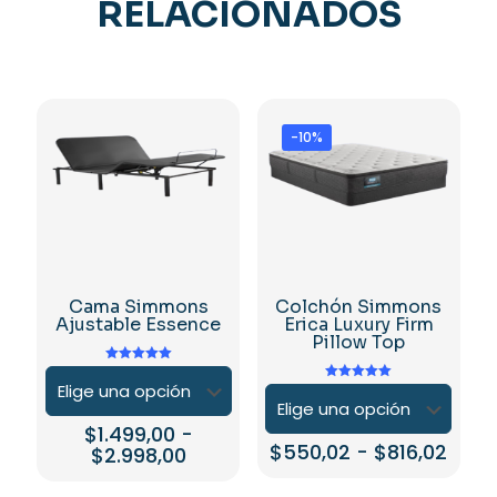
RELACIONADOS
-10%
Cama Simmons
Colchón Simmons
Ajustable Essence
Erica Luxury Firm
Pillow Top
Valorado en
5.00
Valorado en
de 5
5.00
de 5
$
1.499,00
-
Ran
$
550,02
-
$
816,02
Rango
$
2.998,00
de
de
Este
Este
preci
precios: