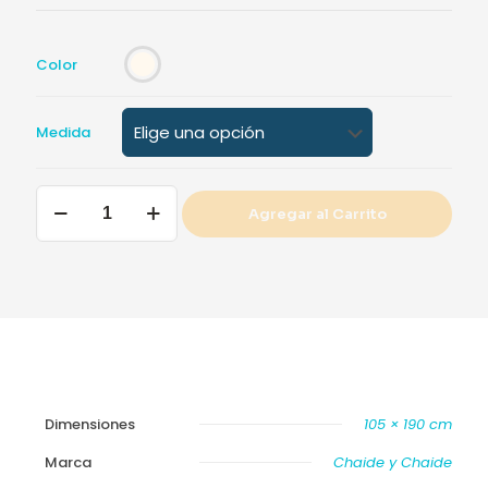
$49,99
Color
Medida
Protector
Agregar al Carrito
Simmons
Colchón
Beautyrest
SPA
–
Acolchado
cantidad
Dimensiones
105 × 190 cm
Marca
Chaide y Chaide