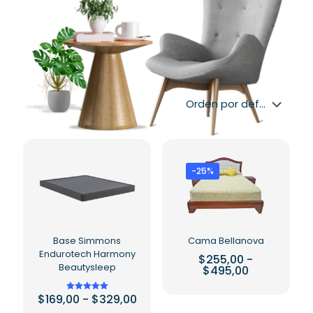
-25%
Base Simmons
Cama Bellanova
Endurotech Harmony
$
255,00
-
Beautysleep
Rango
$
495,00
de
Este
precios:
Rango
$
169,00
-
$
329,00
Valorado en
producto
desde
5.00
de
de 5