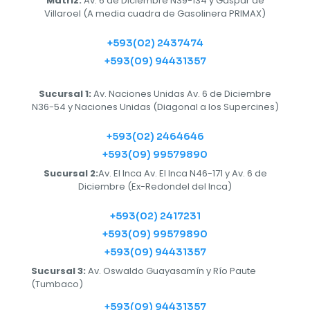
Matriz:
Av. 6 de Diciembre N39-134 y Gaspar de
Villaroel (A media cuadra de Gasolinera PRIMAX)
+593(02) 2437474
+593(09) 94431357
Sucursal 1:
Av. Naciones Unidas Av. 6 de Diciembre
N36-54 y Naciones Unidas (Diagonal a los Supercines)
+593(02) 2464646
+593(09) 99579890
Sucursal 2:
Av. El Inca Av. El Inca N46-171 y Av. 6 de
Diciembre (Ex-Redondel del Inca)
+593(02) 2417231
+593(09) 99579890
+593(09) 94431357
Sucursal 3:
Av. Oswaldo Guayasamín y Río Paute
(Tumbaco)
+593(09) 94431357