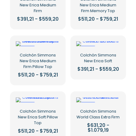
elegir
opciones
New Erica Medium
New Erica Medium
en
se
Firm
Firm Memory Top
la
pueden
página
Rango
Rango
$
391,21
-
$
559,20
$
511,20
-
$
759,21
elegir
de
de
de
Este
Este
precios:
precios
en
producto
producto
producto
desde
desde
la
$391,21
$511,20
tiene
tiene
página
hasta
hasta
múltiples
múltiples
de
$559,20
$759,2
variantes.
variantes.
-20%
-20%
producto
Las
Las
Colchón Simmons
Colchón Simmons
opciones
opciones
New Erica Medium
New Erica Soft
se
se
Firm Pillow Top
Rango
$
391,21
-
$
559,20
pueden
pueden
de
Rango
$
511,20
-
$
759,21
Este
precios
elegir
elegir
de
Este
producto
desde
precios:
en
en
$391,21
producto
tiene
desde
la
la
hasta
$511,20
tiene
múltiples
página
página
$559,2
hasta
múltiples
variantes.
de
de
$759,21
variantes.
Las
-20%
-20%
producto
producto
Las
opciones
Colchón Simmons
Colchón Simmons
opciones
se
New Erica Soft Pillow
World Class Extra Firm
se
pueden
Top
$
631,20
-
pueden
elegir
Rango
$
1.079,19
Rango
$
511,20
-
$
759,21
de
elegir
en
de